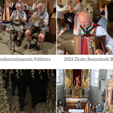
sikantenhoagacht Schlitters
2024 Tiroler Bauernhoefe