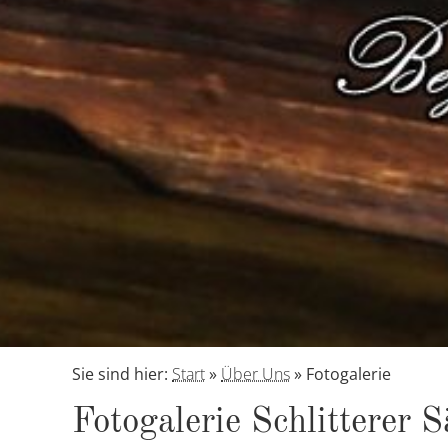
Sie sind hier:
Start
»
Über Uns
»
Fotogalerie
Fo­to­ga­le­rie Schlit­te­rer 