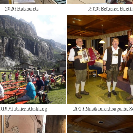
2020 Halsmarta
2020 Erfurter Huett
019 Stubaier Almklang
2019 Musikantenhoagacht Sc