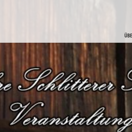
ÜBE
M
F
G
F
A
M