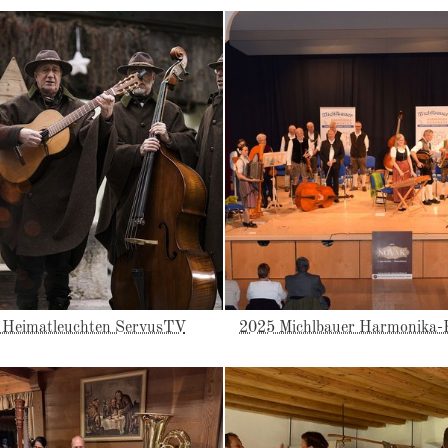
 Heimatleuchten ServusTV
2025 Michlbauer Harmonika-