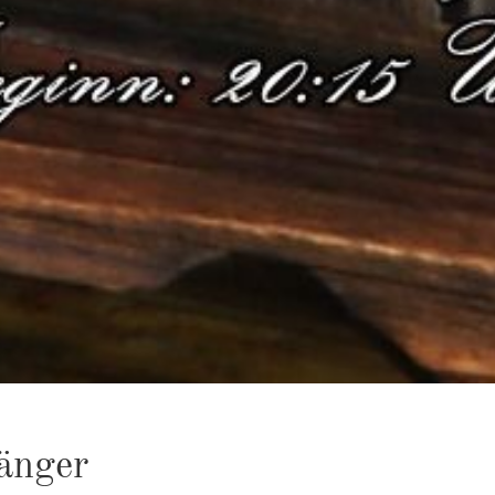
Sän­ger