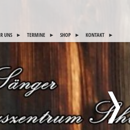
R UNS
TERMINE
SHOP
KONTAKT
itglieder
2026
CDs
Kontakt
otogalerie
45 Jahre Schlitterer
Impressum
Sänger
eschichte
Sitemap
reunde
Datenschutz
usgeschiedene
❭
itglieder