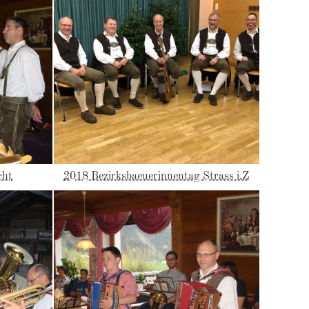
cht
2018 Bezirksbaeuerinnentag Strass i.Z