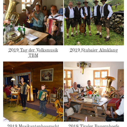
2019 Tag der Volksmusik
2019 Stubaier Almklang
TBM
2019 Musikantenhoagacht
2018 Tiroler Bauernhoefe