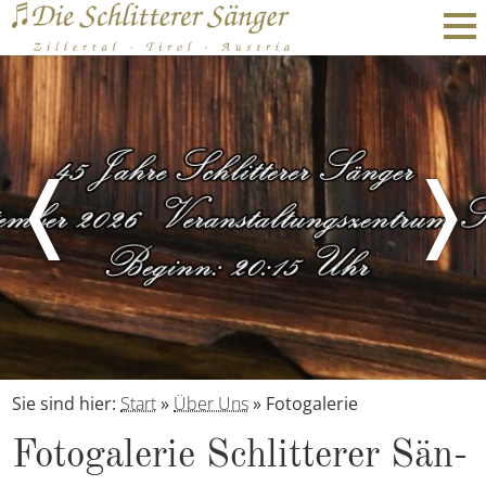
❬
❭
Sie sind hier:
Start
»
Über Uns
»
Fotogalerie
Fo­to­ga­le­rie Schlit­te­rer Sän­