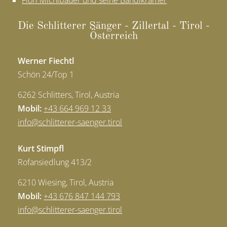
Flori Michlbauer und seine Bandlkramer
Die Schlit­te­rer Sän­ger - Zil­ler­tal - Ti­rol -
Öster­reich
Werner Fiechtl
Schön 24/Top 1
6262 Schlitters, Tirol, Austria
Mobil:
+43 664 969 12 33
info
@
schlitterer-saenger.tirol
Kurt Stimpfl
Rofansiedlung 413/2
6210 Wiesing, Tirol, Austria
Mobil:
+43 676 847 144 793
info
@
schlitterer-saenger.tirol