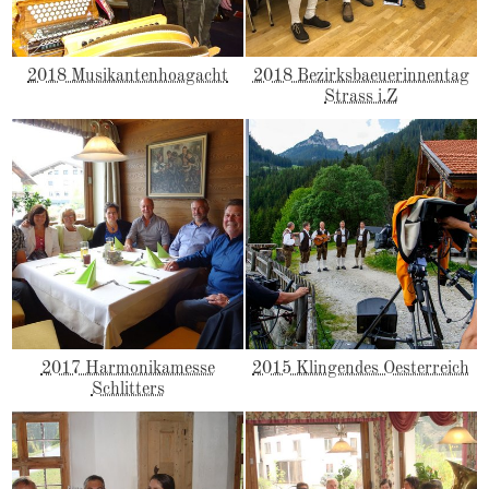
2018 Musikantenhoagacht
2018 Bezirksbaeuerinnentag
Strass i.Z
2017 Harmonikamesse
2015 Klingendes Oesterreich
Schlitters