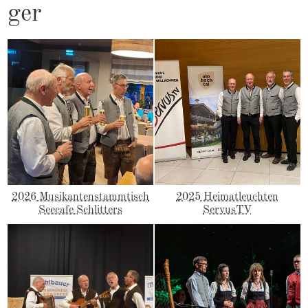
ger
2026 Musikantenstammtisch
2025 Heimatleuchten
Seecafe Schlitters
ServusTV