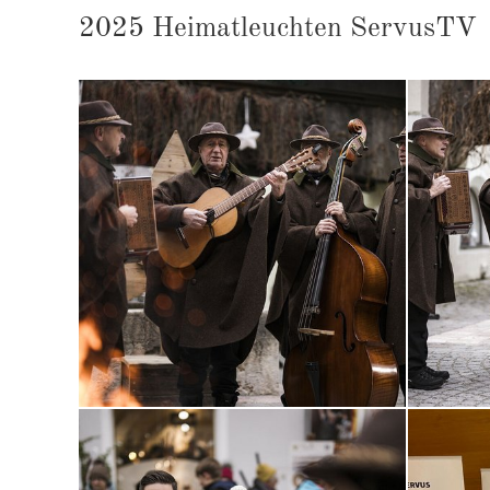
2025 Hei­mat­leuch­ten Ser­vusTV