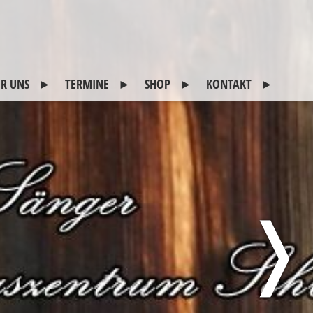
R UNS
TERMINE
SHOP
KONTAKT
itglieder
2026
CDs
Kontakt
otogalerie
45 Jahre Schlitterer
Impressum
Sänger
eschichte
Sitemap
reunde
Datenschutz
usgeschiedene
❭
itglieder