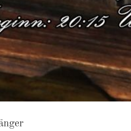
Sän­ger