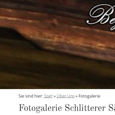
Sie sind hier:
Start
»
Über Uns
»
Fotogalerie
Fo­to­ga­le­rie Schlit­te­rer 