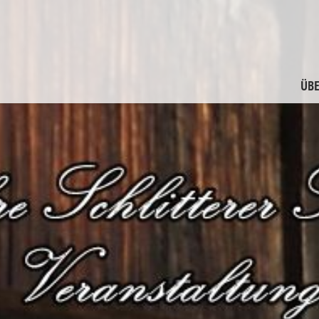
ÜBE
M
F
G
F
A
M