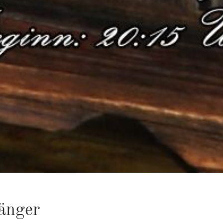
Sän­ger