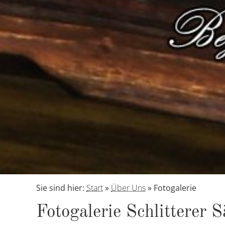
Sie sind hier:
Start
»
Über Uns
»
Fotogalerie
Fo­to­ga­le­rie Schlit­te­rer 