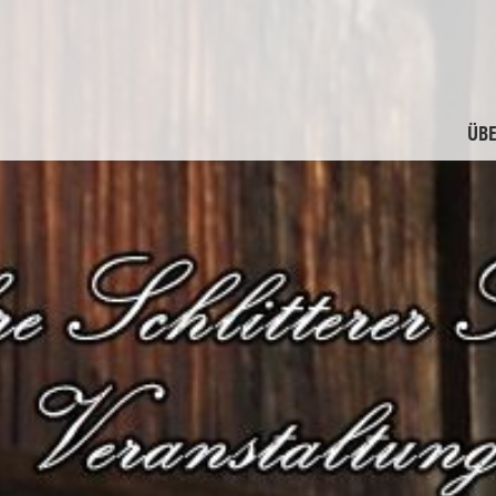
ÜBE
M
F
G
F
A
M