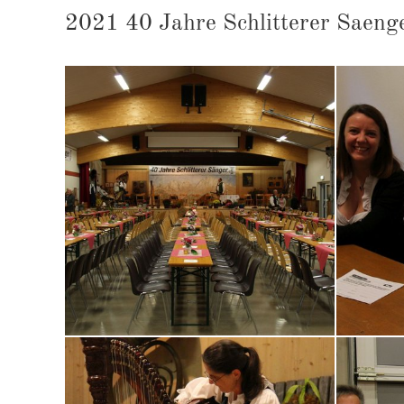
2021 40 Jah­re Schlit­te­rer Sa­en­g