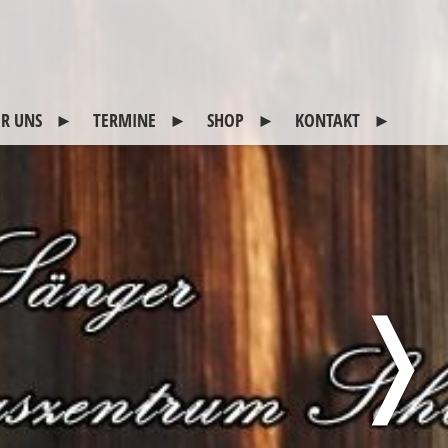
R UNS
TERMINE
SHOP
KONTAKT
itglieder
2026
CDs
Kontakt
otogalerie
45 Jahre Schlitterer
Impressum
Sänger
eschichte
Sitemap
reunde
Datenschutz
usgeschiedene
❭
itglieder