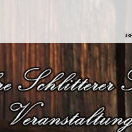
ÜBE
M
F
G
F
A
M