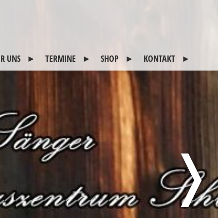
R UNS
TERMINE
SHOP
KONTAKT
itglieder
2026
CDs
Kontakt
otogalerie
45 Jahre Schlitterer
Impressum
Sänger
eschichte
Sitemap
reunde
Datenschutz
usgeschiedene
❭
itglieder