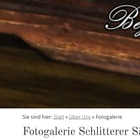
Sie sind hier:
Start
»
Über Uns
»
Fotogalerie
Fo­to­ga­le­rie Schlit­te­rer 