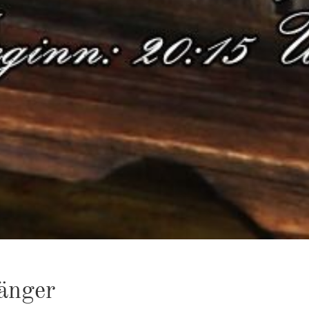
Sän­ger