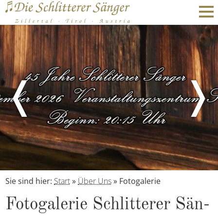
❬
❭
Sie sind hier:
Start
»
Über Uns
»
Fotogalerie
Fo­to­ga­le­rie Schlit­te­rer Sän­