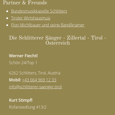
Part­ner & Freun­de
Bundesmusikkapelle Schlitters
Tiroler Wirtshausmusi
Flori Michlbauer und seine Bandlkramer
Die Schlit­te­rer Sän­ger - Zil­ler­tal - Ti­rol -
Öster­reich
Werner Fiechtl
Schön 24/Top 1
6262 Schlitters, Tirol, Austria
Mobil:
+43 664 969 12 33
info
@
schlitterer-saenger.tirol
Kurt Stimpfl
Rofansiedlung 413/2