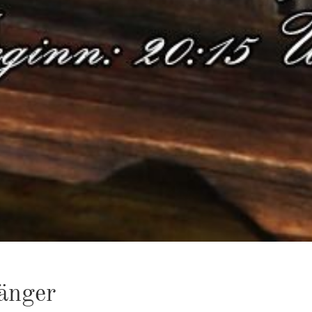
Sän­ger