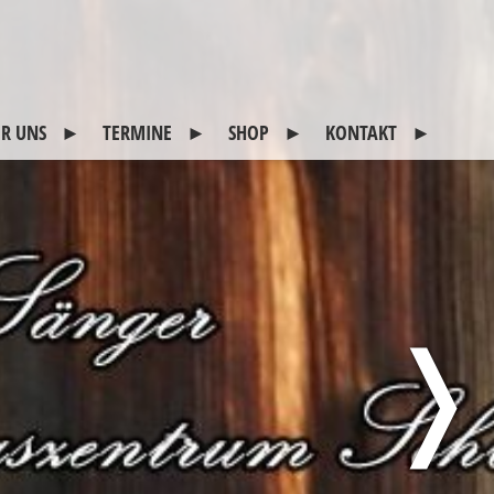
R UNS
TERMINE
SHOP
KONTAKT
itglieder
2026
CDs
Kontakt
otogalerie
45 Jahre Schlitterer
Impressum
Sänger
eschichte
Sitemap
reunde
Datenschutz
usgeschiedene
❭
itglieder