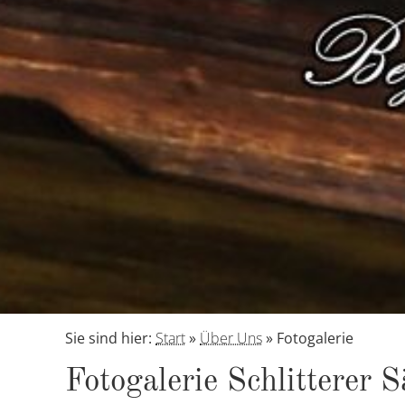
Sie sind hier:
Start
»
Über Uns
»
Fotogalerie
Fo­to­ga­le­rie Schlit­te­rer 