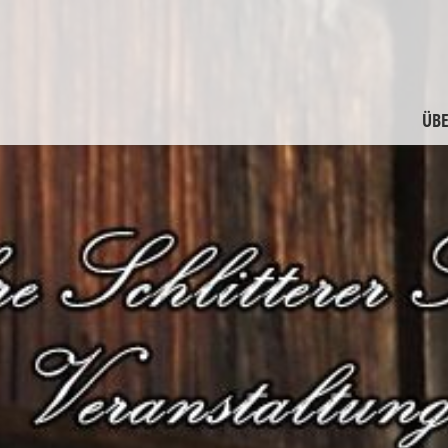
ÜBE
M
F
G
F
A
M