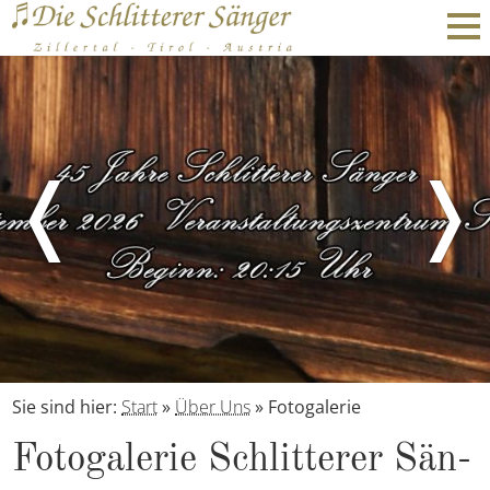
❬
❭
Sie sind hier:
Start
»
Über Uns
»
Fotogalerie
Fo­to­ga­le­rie Schlit­te­rer Sän­