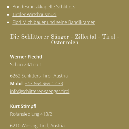
Bundesmusikkapelle Schlitters
Tiroler Wirtshausmusi
Flori Michlbauer und seine Bandlkramer
Die Schlit­te­rer Sän­ger - Zil­ler­tal - Ti­rol -
Öster­reich
Werner Fiechtl
Schön 24/Top 1
6262 Schlitters, Tirol, Austria
Mobil:
+43 664 969 12 33
info
@
schlitterer-saenger.tirol
Kurt Stimpfl
Rofansiedlung 413/2
6210 Wiesing, Tirol, Austria