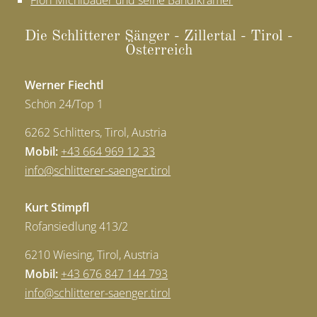
Flori Michlbauer und seine Bandlkramer
Die Schlit­te­rer Sän­ger - Zil­ler­tal - Ti­rol -
Öster­reich
Werner Fiechtl
Schön 24/Top 1
6262 Schlitters, Tirol, Austria
Mobil:
+43 664 969 12 33
info
@
schlitterer-saenger.tirol
Kurt Stimpfl
Rofansiedlung 413/2
6210 Wiesing, Tirol, Austria
Mobil:
+43 676 847 144 793
info
@
schlitterer-saenger.tirol