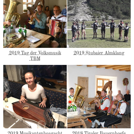
2019 Tag der Volksmusik
2019 Stubaier Almklang
TBM
2019 Musikantenhoagacht
2018 Tiroler Bauernhoefe