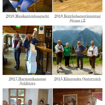
2018 Musikantenhoagacht
2018 Bezirksbaeuerinnentag
Strass i.Z
2017 Harmonikamesse
2015 Klingendes Oesterreich
Schlitters