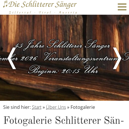
❬
❭
Sie sind hier:
Start
»
Über Uns
»
Fotogalerie
Fo­to­ga­le­rie Schlit­te­rer Sän­