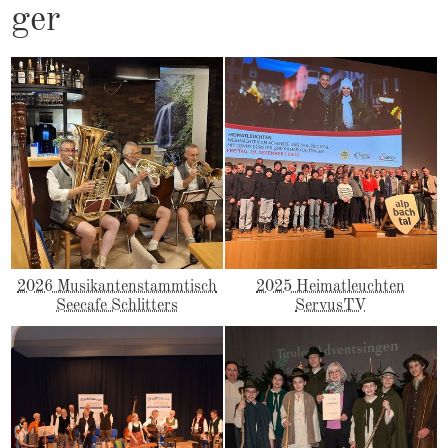
ger
2026 Musikantenstammtisch
2025 Heimatleuchten
Seecafe Schlitters
ServusTV